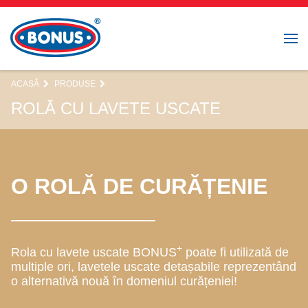
ACASĂ
PRODUSE
ROLĂ CU LAVETE USCATE
O ROLĂ DE CURĂȚENIE
+
Rola cu lavete uscate BONUS
poate fi utilizată de
multiple ori, lavetele uscate detașabile reprezentând
o alternativă nouă în domeniul curățeniei!