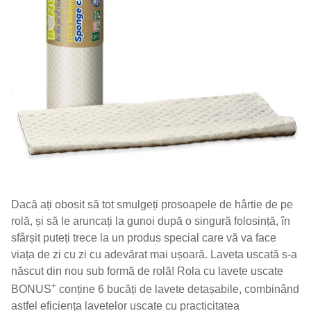
Dacă ați obosit să tot smulgeți prosoapele de hârtie de pe
rolă, și să le aruncați la gunoi după o singură folosință, în
sfârșit puteți trece la un produs special care vă va face
viața de zi cu zi cu adevărat mai ușoară. Laveta uscată s-a
născut din nou sub formă de rolă! Rola cu lavete uscate
+
BONUS
conține 6 bucăți de lavete detașabile, combinând
astfel eficiența lavetelor uscate cu practicitatea