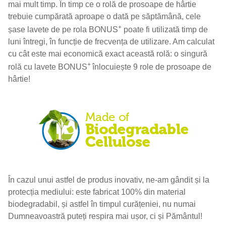
mai mult timp. În timp ce o rolă de prosoape de hârtie
trebuie cumpărată aproape o dată pe săptămână, cele
+
șase lavete de pe rola BONUS
poate fi utilizată timp de
luni întregi, în funcție de frecvența de utilizare. Am calculat
cu cât este mai economică exact această rolă: o singură
+
rolă cu lavete BONUS
înlocuiește 9 role de prosoape de
hârtie!
În cazul unui astfel de produs inovativ, ne-am gândit și la
protecția mediului: este fabricat 100% din material
biodegradabil, și astfel în timpul curățeniei, nu numai
Dumneavoastră puteți respira mai ușor, ci și Pământul!