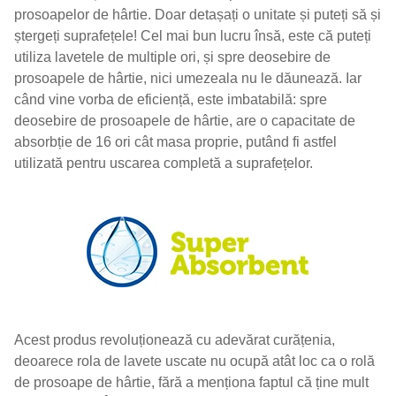
prosoapelor de hârtie. Doar detașați o unitate și puteți să și
ștergeți suprafețele! Cel mai bun lucru însă, este că puteți
utiliza lavetele de multiple ori, și spre deosebire de
prosoapele de hârtie, nici umezeala nu le dăunează. Iar
când vine vorba de eficiență, este imbatabilă: spre
deosebire de prosoapele de hârtie, are o capacitate de
absorbție de 16 ori cât masa proprie, putând fi astfel
utilizată pentru uscarea completă a suprafețelor.
Acest produs revoluționează cu adevărat curățenia,
deoarece rola de lavete uscate nu ocupă atât loc ca o rolă
de prosoape de hârtie, fără a menționa faptul că ține mult