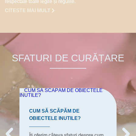
respectate toate legile și regulile.
CITESTE MAI MULT
SFATURI DE CURĂȚARE
CUM SĂ SCĂPĂM DE
OBIECTELE INUTILE?
Îți oferim câteva sfaturi despre cum