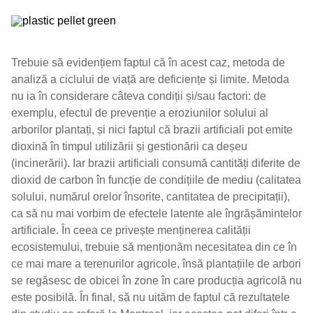
Trebuie să evidențiem faptul că în acest caz, metoda de
analiză a ciclului de viață are deficiențe și limite. Metoda
nu ia în considerare câteva condiții și/sau factori: de
exemplu, efectul de prevenție a eroziunilor solului al
arborilor plantați, și nici faptul că brazii artificiali pot emite
dioxină în timpul utilizării și gestionării ca deșeu
(incinerării). Iar brazii artificiali consumă cantități diferite de
dioxid de carbon în funcție de condițiile de mediu (calitatea
solului, numărul orelor însorite, cantitatea de precipitații),
ca să nu mai vorbim de efectele latente ale îngrășămintelor
artificiale. În ceea ce privește menținerea calității
ecosistemului, trebuie să menționăm necesitatea din ce în
ce mai mare a terenurilor agricole, însă plantațiile de arbori
se regăsesc de obicei în zone în care producția agricolă nu
este posibilă. În final, să nu uităm de faptul că rezultatele