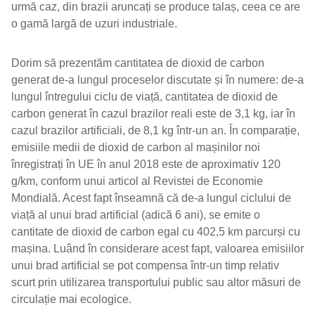
urmă caz, din brazii aruncați se produce talaș, ceea ce are
o gamă largă de uzuri industriale.
Dorim să prezentăm cantitatea de dioxid de carbon
generat de-a lungul proceselor discutate și în numere: de-a
lungul întregului ciclu de viață, cantitatea de dioxid de
carbon generat în cazul brazilor reali este de 3,1 kg, iar în
cazul brazilor artificiali, de 8,1 kg într-un an. În comparație,
emisiile medii de dioxid de carbon al mașinilor noi
înregistrați în UE în anul 2018 este de aproximativ 120
g/km, conform unui articol al Revistei de Economie
Mondială. Acest fapt înseamnă că de-a lungul ciclului de
viață al unui brad artificial (adică 6 ani), se emite o
cantitate de dioxid de carbon egal cu 402,5 km parcurși cu
mașina. Luând în considerare acest fapt, valoarea emisiilor
unui brad artificial se pot compensa într-un timp relativ
scurt prin utilizarea transportului public sau altor măsuri de
circulație mai ecologice.