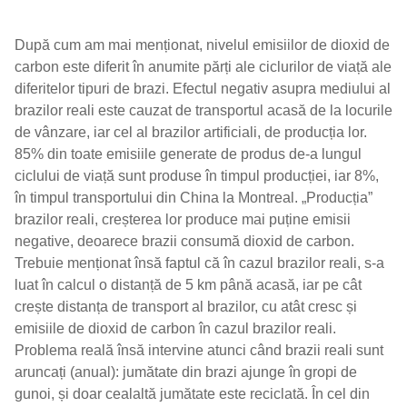
După cum am mai menționat, nivelul emisiilor de dioxid de
carbon este diferit în anumite părți ale ciclurilor de viață ale
diferitelor tipuri de brazi. Efectul negativ asupra mediului al
brazilor reali este cauzat de transportul acasă de la locurile
de vânzare, iar cel al brazilor artificiali, de producția lor.
85% din toate emisiile generate de produs de-a lungul
ciclului de viață sunt produse în timpul producției, iar 8%,
în timpul transportului din China la Montreal. „Producția”
brazilor reali, creșterea lor produce mai puține emisii
negative, deoarece brazii consumă dioxid de carbon.
Trebuie menționat însă faptul că în cazul brazilor reali, s-a
luat în calcul o distanță de 5 km până acasă, iar pe cât
crește distanța de transport al brazilor, cu atât cresc și
emisiile de dioxid de carbon în cazul brazilor reali.
Problema reală însă intervine atunci când brazii reali sunt
aruncați (anual): jumătate din brazi ajunge în gropi de
gunoi, și doar cealaltă jumătate este reciclată. În cel din