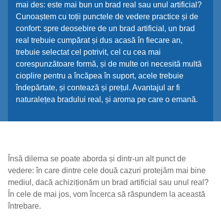
mai des: este mai bun un brad real sau unul artificial?
Cunoaștem cu toții punctele de vedere practice și de
confort: spre deosebire de un brad artificial, un brad
real trebuie cumpărat și dus acasă în fiecare an,
trebuie selectat cel potrivit, cel cu cea mai
corespunzătoare formă, și de multe ori necesită multă
cioplire pentru a încăpea în suport, acele trebuie
îndepărtate, și contează și prețul. Avantajul ar fi
naturalețea bradului real, și aroma pe care o emană.
Însă dilema se poate aborda și dintr-un alt punct de
vedere: în care dintre cele două cazuri protejăm mai bine
mediul, dacă achiziționăm un brad artificial sau unul real?
În cele de mai jos, vom încerca să răspundem la această
întrebare.