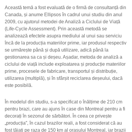
Această temă a fost evaluată de o firmă de consultanță din
Canada, și anume Ellipsos în cadrul unui studiu din anul
2009, cu ajutorul metodei de Analiză a Ciclului de Viață
(Life-Cycle Assessment). Prin această metodă se
analizează efectele asupra mediului al unui sau serviciu
încă de la producția materiilor prime, iar produsul respectiv
se urmărește până și după utilizare, adică până la
gestionarea sa ca și deșeu. Așadar, metoda de analiză a
ciclului de viață include exploatarea și producție materiilor
prime, procesele de fabricare, transportul și distribuție,
utilizarea (multiplă), și în sfârșit reciclarea deșeului, dacă
este posibilă.
În modelul din studiu, s-a specificat o înălțime de 210 cm
pentru brazi, care au ajuns în case din Montreal pentru a fi
decorați în sezonul de sărbători. În ceea ce privește
„producția”, în cazul brazilor reali, a fost considerat că au
fost tăiați pe raza de 150 km al orașului Montreal, iar brazii