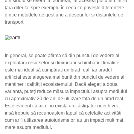
din studiu se referă la Montreal, iar acestea pot diferi într-o
țară diferită, spre exemplu în ceea ce privește diferențele
dintre metodele de gestiune a deșeurilor și distanțele de
transport.
În general, se poate afirma că din punctul de vedere al
exploatării resurselor și diminuării schimbării climatice,
este mai ideal să cumpărați un brad real, iar bradul
artificial este alegerea mai bună din punctul de vedere al
menținerii calității ecosistemului. Dacă alegeți a doua
variantă, puteți reduce măsura impactului asupra mediului
cu aproximativ 20 de ani de utilizare față de un brad real.
Este evident că aici, nu există un câștigător neechivoc,
însă trebuie să recunoaștem faptul că celelalte activități,
cum ar fi utilizarea autoturismelor, au un impact mult mai
mare asupra mediului.