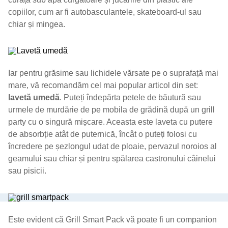
copiilor, cum ar fi autobasculantele, skateboard-ul sau
chiar și mingea.
Iar pentru grăsime sau lichidele vărsate pe o suprafață mai
mare, vă recomandăm cel mai popular articol din set:
lavetă umedă
. Puteți îndepărta petele de băutură sau
urmele de murdărie de pe mobila de grădină după un grill
party cu o singură mișcare. Aceasta este laveta cu putere
de absorbție atât de puternică, încât o puteți folosi cu
încredere pe șezlongul udat de ploaie, pervazul noroios al
geamului sau chiar și pentru spălarea castronului câinelui
sau pisicii.
Este evident că Grill Smart Pack vă poate fi un companion