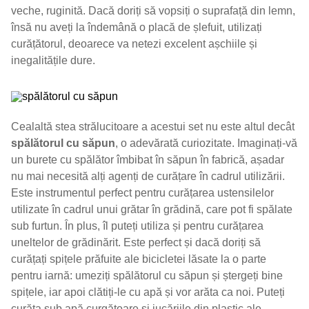
veche, ruginită. Dacă doriți să vopsiți o suprafață din lemn,
însă nu aveți la îndemână o placă de șlefuit, utilizați
curățătorul, deoarece va netezi excelent așchiile și
inegalitățile dure.
Cealaltă stea strălucitoare a acestui set nu este altul decât
spălătorul cu săpun
, o adevărată curiozitate. Imaginați-vă
un burete cu spălător îmbibat în săpun în fabrică, așadar
nu mai necesită alți agenți de curățare în cadrul utilizării.
Este instrumentul perfect pentru curățarea ustensilelor
utilizate în cadrul unui grătar în grădină, care pot fi spălate
sub furtun. În plus, îl puteți utiliza și pentru curățarea
uneltelor de grădinărit. Este perfect și dacă doriți să
curățați spițele prăfuite ale bicicletei lăsate la o parte
pentru iarnă: umeziți spălătorul cu săpun și ștergeți bine
spițele, iar apoi clătiți-le cu apă și vor arăta ca noi. Puteți
curăța sub apă curgătoare și jucăriile din plastic ale