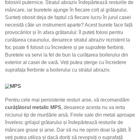
folosirii puternice. Stratul abraziv îndepărtează resturile de
mâncare, iar buretele ajunge în fiecare colț al grătarului.
Sunteți obosit deja de faptul că fiecare lucru în jurul casei
necesită câte un instrument aparte? Acest burete face față
provocărilor și în afara grătarului: îl puteți folosi pentru
curățarea ceaunului, deoarece stratul abraziv rezistent la
foc poate fi folosit cu încredere și pe suprafețe fierbinți.
Buretele va servi la fel de bun la curățarea boilerului din
exterior al casei de vară. Veți putea șterge cu încredere
suprafața fierbinte a boilerului cu stratul abraziv.
Pentru cele mai persistente resturi arse, vă recomandăm
curățătorul metalic MPS
, deoarece acesta nu va ierta
niciunui tip de murdărie arsă. Firele sale din metal aproape
învelesc grilajul grătarului și îndepărtează resturile de
mâncare grase și arse. Dar să nu ne oprim doar la gătit. Îl
veți putea utiliza și dacă doriți să revopsiți o suprafață