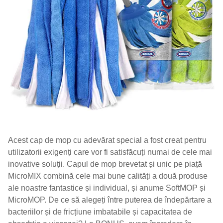
Acest cap de mop cu adevărat special a fost creat pentru
utilizatorii exigenți care vor fi satisfăcuți numai de cele mai
inovative soluții. Capul de mop brevetat și unic pe piață
MicroMIX combină cele mai bune calități a două produse
ale noastre fantastice și individual, și anume SoftMOP și
MicroMOP. De ce să alegeți între puterea de îndepărtare a
bacteriilor și de fricțiune imbatabile și capacitatea de