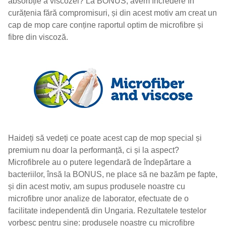
absorbție a viscozei? La BONUS, avem încredere în
curățenia fără compromisuri, și din acest motiv am creat un
cap de mop care conține raportul optim de microfibre și
fibre din viscoză.
Haideți să vedeți ce poate acest cap de mop special și
premium nu doar la performanță, ci și la aspect?
Microfibrele au o putere legendară de îndepărtare a
bacteriilor, însă la BONUS, ne place să ne bazăm pe fapte,
și din acest motiv, am supus produsele noastre cu
microfibre unor analize de laborator, efectuate de o
facilitate independentă din Ungaria. Rezultatele testelor
vorbesc pentru sine: produsele noastre cu microfibre