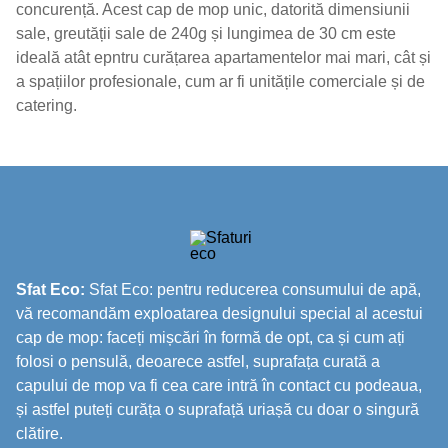
concurență. Acest cap de mop unic, datorită dimensiunii
sale, greutății sale de 240g și lungimea de 30 cm este
ideală atât epntru curățarea apartamentelor mai mari, cât și
a spațiilor profesionale, cum ar fi unitățile comerciale și de
catering.
Sfat Eco:
Sfat Eco: pentru reducerea consumului de apă,
vă recomandăm exploatarea designului special al acestui
cap de mop: faceți mișcări în formă de opt, ca și cum ați
folosi o pensulă, deoarece astfel, suprafața curată a
capului de mop va fi cea care intră în contact cu podeaua,
și astfel puteți curăța o suprafață uriașă cu doar o singură
clătire.