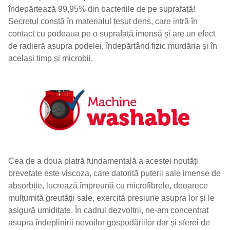
îndepărtează 99,95% din bacteriile de pe suprafață!
Secretul constă în materialul țesut dens, care intră în
contact cu podeaua pe o suprafață imensă și are un efect
de radieră asupra podelei, îndepărtând fizic murdăria și în
același timp și microbii.
Cea de a doua piatră fundamentală a acestei noutăți
brevetate este viscoza, care datorită puterii sale imense de
absorbție, lucrează împreună cu microfibrele, deoarece
mulțumită greutății sale, exercită presiune asupra lor și le
asigură umiditate. În cadrul dezvoltrii, ne-am concentrat
asupra îndeplinirii nevoilor gospodăriilor dar și sferei de