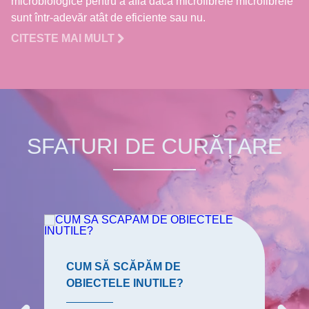
microbiologice pentru a afla dacă microfibrele microfibrele
sunt într-adevăr atât de eficiente sau nu.
CITESTE MAI MULT
SFATURI DE CURĂȚARE
CUM SĂ SCĂPĂM DE
OBIECTELE INUTILE?