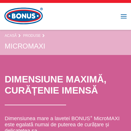
ACASĂ
PRODUSE
MICROMAXI
DIMENSIUNE MAXIMĂ,
CURĂȚENIE IMENSĂ
+
Dimensiunea mare a lavetei BONUS
MicroMAXI
este egalată numai de puterea de curățare și
delicatețea sa.