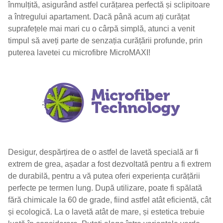
înmulțită, asigurând astfel curățarea perfectă și sclipitoare
a întregului apartament. Dacă până acum ați curățat
suprafețele mai mari cu o cârpă simplă, atunci a venit
timpul să aveți parte de senzația curățării profunde, prin
puterea lavetei cu microfibre MicroMAXI!
Desigur, despărțirea de o astfel de lavetă specială ar fi
extrem de grea, așadar a fost dezvoltată pentru a fi extrem
de durabilă, pentru a vă putea oferi experiența curățării
perfecte pe termen lung. După utilizare, poate fi spălată
fără chimicale la 60 de grade, fiind astfel atât eficientă, cât
și ecologică. La o lavetă atât de mare, și estetica trebuie