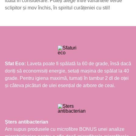
luată în considerare. Puteți alege între variantele verde
sclipitor și mov închis, în spiritul curățeniei cu stil!
Sfat Eco:
Laveta poate fi spălată la 60 de grade, însă dacă
doriți să economisiți energie, setați mașina de spălat la 40
grade. Pentru igiena maximă, turnați în tambur 2 dl de oței
și câteva picături de ulei esențial de arbore de ceai.
Șters antibacterian
Am supus produsele cu microfibre BONUS unei analize