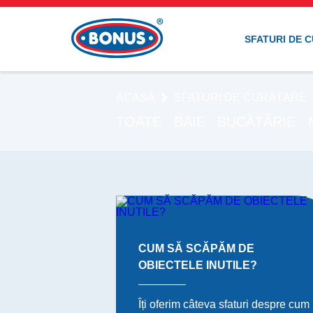
SFATURI DE 
ACASĂ
SFATURI DE CURĂȚARE
TOATE
BAIE
BUCĂTĂRIE
CUM SĂ SCĂPĂM DE
OBIECTELE INUTILE?
Îți oferim câteva sfaturi despre cum