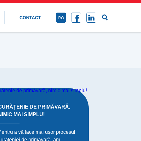
CONTACT
RO
CURĂȚENIE DE PRIMĂVARĂ,
NIMIC MAI SIMPLU!
Pentru a vă face mai ușor procesul
curățeniei de primăvară, am