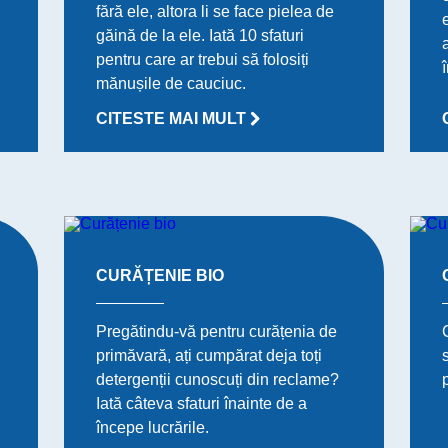
fără ele, altora li se face pielea de
găină de la ele. Iată 10 sfaturi
pentru care ar trebui să folosiți
mănușile de cauciuc.
CITESTE MAI MULT
CURĂȚENIE BIO
Pregătindu-vă pentru curățenia de
primăvară, ați cumpărat deja toți
detergenții cunoscuți din reclame?
Iată câteva sfaturi înainte de a
începe lucrările.