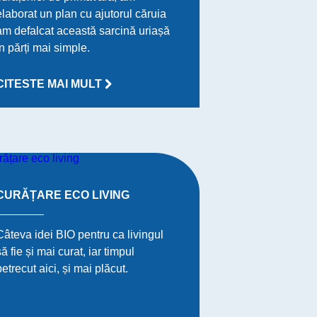
elaborat un plan cu ajutorul căruia
am defalcat această sarcină uriașă
în părți mai simple.
CITESTE MAI MULT
CURĂȚARE ECO LIVING
Câteva idei BIO pentru ca livingul
să fie și mai curat, iar timpul
petrecut aici, și mai plăcut.